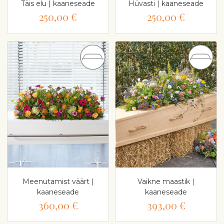
Täis elu | kaaneseade
Hüvasti | kaaneseade
250,00 €
250,00 €
Meenutamist väärt |
Vaikne maastik |
kaaneseade
kaaneseade
360,00 €
393,00 €