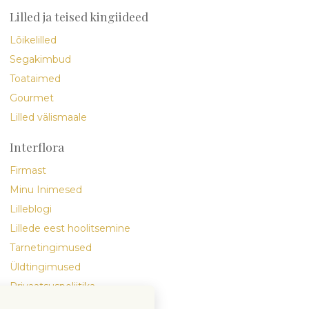
Lilled ja teised kingiideed
Lõikelilled
Segakimbud
Toataimed
Gourmet
Lilled välismaale
Interflora
Firmast
Minu Inimesed
Lilleblogi
Lillede eest hoolitsemine
Tarnetingimused
Üldtingimused
Privaatsuspoliitika