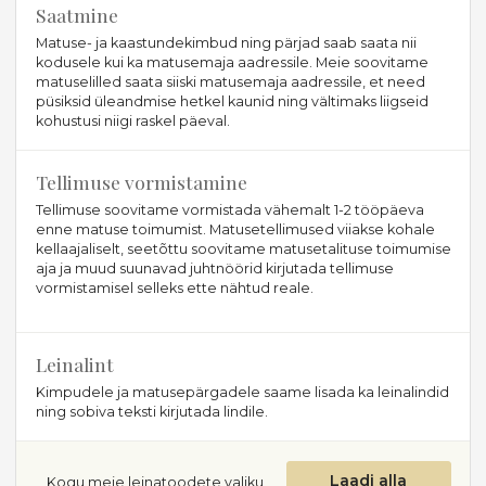
Saatmine
Matuse- ja kaastundekimbud ning pärjad saab saata nii
kodusele kui ka matusemaja aadressile. Meie soovitame
matuselilled saata siiski matusemaja aadressile, et need
püsiksid üleandmise hetkel kaunid ning vältimaks liigseid
kohustusi niigi raskel päeval.
Tellimuse vormistamine
Tellimuse soovitame vormistada vähemalt 1-2 tööpäeva
enne matuse toimumist. Matusetellimused viiakse kohale
kellaajaliselt, seetõttu soovitame matusetalituse toimumise
aja ja muud suunavad juhtnöörid kirjutada tellimuse
vormistamisel selleks ette nähtud reale.
Leinalint
Kimpudele ja matusepärgadele saame lisada ka leinalindid
ning sobiva teksti kirjutada lindile.
Laadi alla
Kogu meie leinatoodete valiku