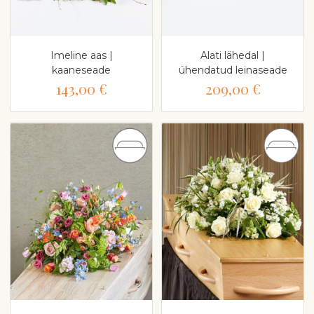
Imeline aas |
Alati lähedal |
kaaneseade
ühendatud leinaseade
143,00 €
209,00 €