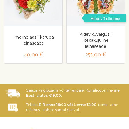
Ainult Tallinnas
Videvikuvalgus |
Imeline aas | karuga
liblikakujuline
leinaseade
leinaseade
49,00 €
255,00 €
Saada kingitusena või telli endale. Kohaletoomine
üle
Eesti alates € 9,00.
Tellides
E-R enne 16:00 või L enne 12:00
, toimetame
tellimuse kohale samal päeval.