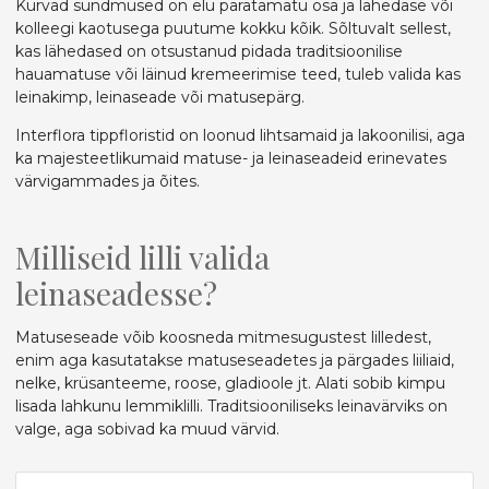
Kurvad sündmused on elu paratamatu osa ja lähedase või
kolleegi kaotusega puutume kokku kõik. Sõltuvalt sellest,
kas lähedased on otsustanud pidada traditsioonilise
hauamatuse või läinud kremeerimise teed, tuleb valida kas
leinakimp, leinaseade või matusepärg.
Interflora tippfloristid on loonud lihtsamaid ja lakoonilisi, aga
ka majesteetlikumaid matuse- ja leinaseadeid erinevates
värvigammades ja õites.
Milliseid lilli valida
leinaseadesse?
Matuseseade võib koosneda mitmesugustest lilledest,
enim aga kasutatakse matuseseadetes ja pärgades liiliaid,
nelke, krüsanteeme, roose, gladioole jt. Alati sobib kimpu
lisada lahkunu lemmiklilli. Traditsiooniliseks leinavärviks on
valge, aga sobivad ka muud värvid.