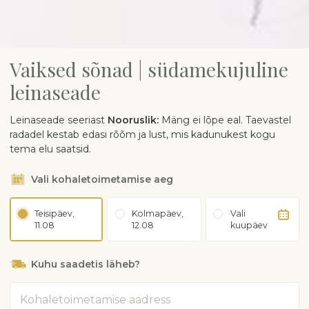
Vaiksed sõnad | südamekujuline
leinaseade
Leinaseade seeriast
Nooruslik:
Mäng ei lõpe eal. Taevastel
radadel kestab edasi rõõm ja lust, mis kadunukest kogu
tema elu saatsid.
Vali kohaletoimetamise aeg
Teisipäev,
Kolmapäev,
Vali
11.08
12.08
kuupäev
Kuhu saadetis läheb?
Aadress