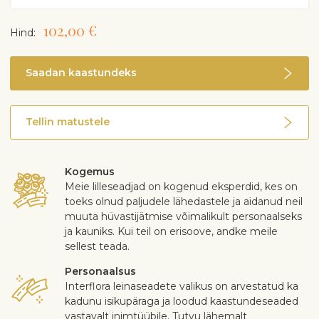
102,00 €
Hind:
Saadan kaastundeks
Tellin matustele
Kogemus
Meie lilleseadjad on kogenud eksperdid, kes on
toeks olnud paljudele lähedastele ja aidanud neil
muuta hüvastijätmise võimalikult personaalseks
ja kauniks. Kui teil on erisoove, andke meile
sellest teada.
Personaalsus
Interflora leinaseadete valikus on arvestatud ka
kadunu isikupäraga ja loodud kaastundeseaded
vastavalt inimtüübile. Tutvu lähemalt