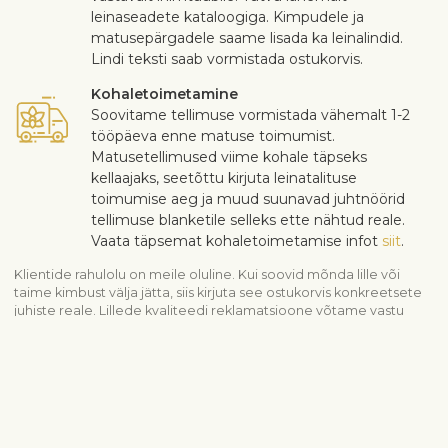
leinaseadete kataloogiga. Kimpudele ja
matusepärgadele saame lisada ka leinalindid.
Lindi teksti saab vormistada ostukorvis.
Kohaletoimetamine
Soovitame tellimuse vormistada vähemalt 1-2
tööpäeva enne matuse toimumist.
Matusetellimused viime kohale täpseks
kellaajaks, seetõttu kirjuta leinatalituse
toimumise aeg ja muud suunavad juhtnöörid
tellimuse blanketile selleks ette nähtud reale.
Vaata täpsemat kohaletoimetamise infot
siit
.
Klientide rahulolu on meile oluline. Kui soovid mõnda lille või
taime kimbust välja jätta, siis kirjuta see ostukorvis konkreetsete
juhiste reale. Lillede kvaliteedi reklamatsioone võtame vastu
kolme päeva jooksul peale lillede kohaletoomist.
Vaata sarnaseid tooteid
Kaastunne
Leinalilled
Leinaseaded