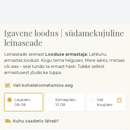
Igavene loodus | südamekujuline
leinaseade
Leinaseade seeriast
Looduse armastaja:
Lahkunu
armastas loodust. Kogu tema hiilguses. Mere ääres, metsas
või aias – seal tundis ta ennast hästi. Tükike sellest
armastusest jõudis ka tuppa.
Vali kohaletoimetamise aeg
Laupäev,
Esmaspäev,
Vali
08.08
10.08
kuupäev
Kuhu saadetis läheb?