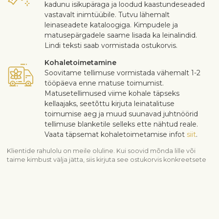
kadunu isikupäraga ja loodud kaastundeseaded
vastavalt inimtüübile. Tutvu lähemalt
leinaseadete kataloogiga. Kimpudele ja
matusepärgadele saame lisada ka leinalindid.
Lindi teksti saab vormistada ostukorvis.
Kohaletoimetamine
Soovitame tellimuse vormistada vähemalt 1-2
tööpäeva enne matuse toimumist.
Matusetellimused viime kohale täpseks
kellaajaks, seetõttu kirjuta leinatalituse
toimumise aeg ja muud suunavad juhtnöörid
tellimuse blanketile selleks ette nähtud reale.
Vaata täpsemat kohaletoimetamise infot
siit
.
Klientide rahulolu on meile oluline. Kui soovid mõnda lille või
taime kimbust välja jätta, siis kirjuta see ostukorvis konkreetsete
juhiste reale. Lillede kvaliteedi reklamatsioone võtame vastu
kolme päeva jooksul peale lillede kohaletoomist.
Vaata sarnaseid tooteid
Kaastunne
Leinalilled
Leinaseaded