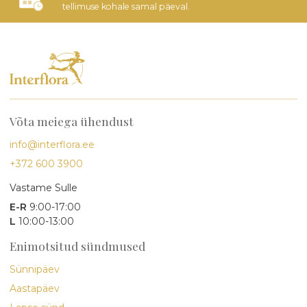
tellimuse kohale samal päeval.
Võta meiega ühendust
info@interflora.ee
+372 600 3900
Vastame Sulle
E-R
9:00-17:00
L
10:00-13:00
Enimotsitud sündmused
Sünnipäev
Aastapäev