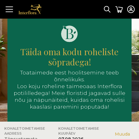
Täida oma kodu roheliste
sõpradega!
Toataimede eest hoolitsemine teeb
õnnelikuks.
Loo koju roheline taimeoaas Interflora
potililledega! Meie floristid jagavad sulle
nõu ja näpunäiteid, kuidas oma rohelisi
kaaslasi paremini poputada!
KOHALETOIMETAMISE
KOHALETOIMETAMISE
AADRESS
KUUPÄEV
Muuda