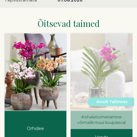
Täpsustamata
07.08.2026
Õitsevad taimed
Ainult Tallinnas
Kohaletoimetamine
võimalik muul kuupäeval
Orhidee