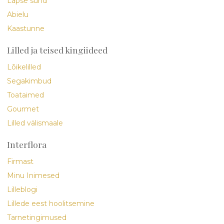
Lapse sünd
Abielu
Kaastunne
Lilled ja teised kingiideed
Lõikelilled
Segakimbud
Toataimed
Gourmet
Lilled välismaale
Interflora
Firmast
Minu Inimesed
Lilleblogi
Lillede eest hoolitsemine
Tarnetingimused