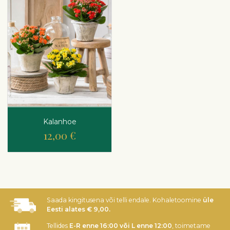
Kalanhoe
12,00 €
Saada kingitusena või telli endale. Kohaletoomine
üle
Eesti alates € 9,00.
Tellides
E-R enne 16:00 või L enne 12:00
, toimetame