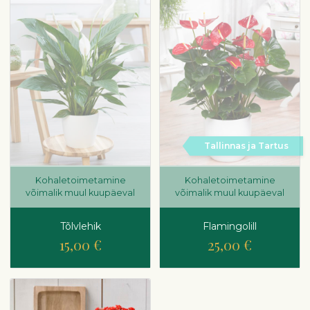
Tallinnas ja Tartus
Kohaletoimetamine
Kohaletoimetamine
võimalik muul kuupäeval
võimalik muul kuupäeval
Tõlvlehik
Flamingolill
15,00 €
25,00 €