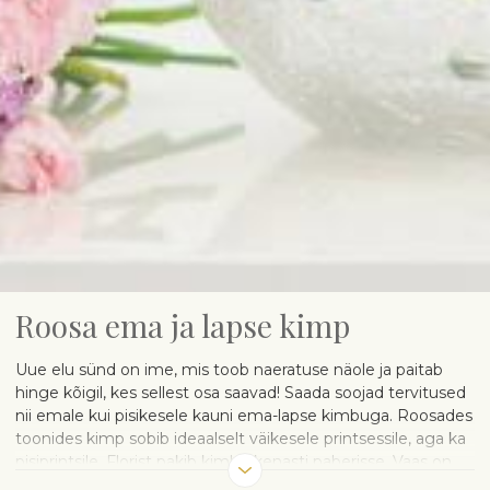
Roosa ema ja lapse kimp
Uue elu sünd on ime, mis toob naeratuse näole ja paitab
hinge kõigil, kes sellest osa saavad! Saada soojad tervitused
nii emale kui pisikesele kauni ema-lapse kimbuga. Roosades
toonides kimp sobib ideaalselt väikesele printsessile, aga ka
pisiprintsile. Florist pakib kimbu kenasti paberisse. Vaas on
pildil illustratiivne ja seda saab soovi korral eraldi juurde tellida.