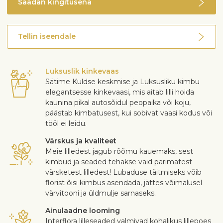
Saadan kingitusena
Tellin iseendale
Luksuslik kinkevaas
Sätime Kuldse keskmise ja Luksusliku kimbu
elegantsesse kinkevaasi, mis aitab lilli hoida
kaunina pikal autosõidul peopaika või koju,
päästab kimbatusest, kui sobivat vaasi kodus või
tööl ei leidu.
Värskus ja kvaliteet
Meie lilledest jagub rõõmu kauemaks, sest
kimbud ja seaded tehakse vaid parimatest
värsketest lilledest! Lubaduse täitmiseks võib
florist õisi kimbus asendada, jättes võimalusel
värvitooni ja üldmulje sarnaseks.
Ainulaadne looming
Interflora lilleseaded valmivad kohalikus lillepoes