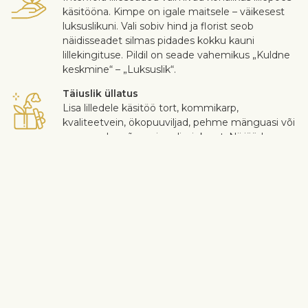
käsitööna. Kimpe on igale maitsele – väikesest
luksuslikuni. Vali sobiv hind ja florist seob
näidisseadet silmas pidades kokku kauni
lillekingituse. Pildil on seade vahemikus „Kuldne
keskmine“ – „Luksuslik“.
Täiuslik üllatus
Lisa lilledele käsitöö tort, kommikarp,
kvaliteetvein, ökopuuviljad, pehme mänguasi või
personaalse sõnumiga disainkaart. Nii jääd
kingisaajale meelde just tema maitse järgi
sätitud üllatusega.
Turvaline kohaletoimetamine
Kuller viib lilled ja kingitused kontaktivabalt
saajani. Vaata täpsemat infot
siit
.
Klientide rahulolu on meile oluline. Kui soovid mõnda lille või
taime kimbust välja jätta, siis kirjuta see ostukorvis konkreetsete
juhiste reale. Lillede kvaliteedi reklamatsioone võtame vastu
kolme päeva jooksul peale lillede kohaletoomist.