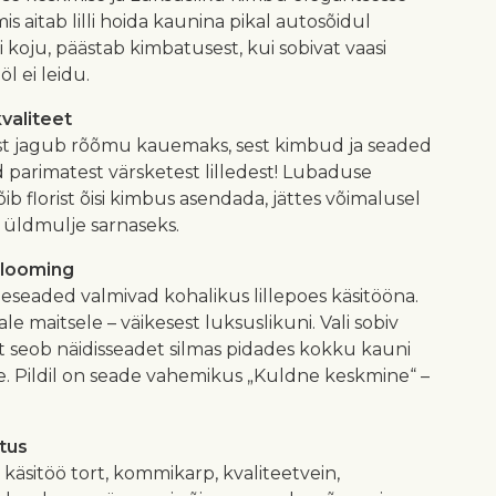
mis aitab lilli hoida kaunina pikal autosõidul
 koju, päästab kimbatusest, kui sobivat vaasi
l ei leidu.
kvaliteet
est jagub rõõmu kauemaks, sest kimbud ja seaded
 parimatest värsketest lilledest! Lubaduse
õib florist õisi kimbus asendada, jättes võimalusel
a üldmulje sarnaseks.
 looming
illeseaded valmivad kohalikus lillepoes käsitööna.
le maitsele – väikesest luksuslikuni. Vali sobiv
ist seob näidisseadet silmas pidades kokku kauni
se. Pildil on seade vahemikus „Kuldne keskmine“ –
atus
le käsitöö tort, kommikarp, kvaliteetvein,