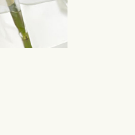
tud sündmused
Lilled ja teised kingiid
Lõikelilled