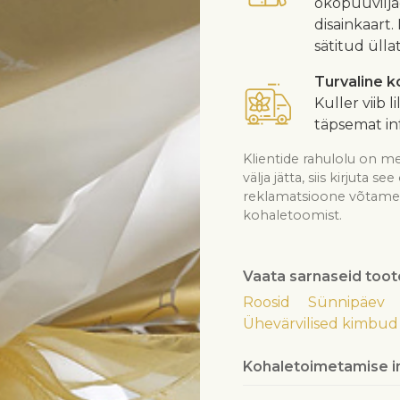
ökopuuvilja
disainkaart.
sätitud ülla
Turvaline 
Kuller viib l
täpsemat in
Klientide rahulolu on me
välja jätta, siis kirjuta 
reklamatsioone võtame v
kohaletoomist.
Vaata sarnaseid toot
Roosid
Sünnipäev
Ühevärvilised kimbud
Kohaletoimetamise i