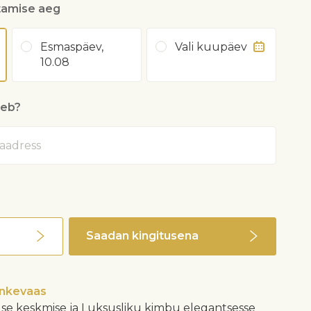
tamise aeg
Esmaspäev,
Vali kuupäev
10.08
heb?
Saadan kingitusena
inkevaas
se keskmise ja Luksusliku kimbu elegantsesse