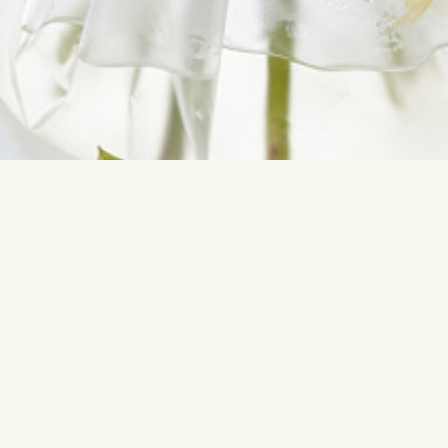
Võta meiega ühendust
Enimotsi
info@interflora.ee
Sünnipäev