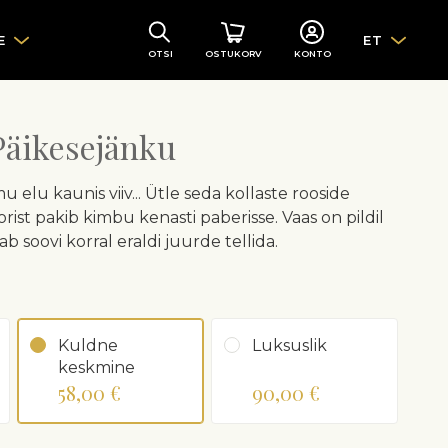
E
ET
OTSI
OSTUKORV
KONTO
äikesejänku
 elu kaunis viiv... Ütle seda kollaste rooside
orist pakib kimbu kenasti paberisse. Vaas on pildil
aab soovi korral eraldi juurde tellida.
Kuldne
Luksuslik
keskmine
58,00 €
90,00 €