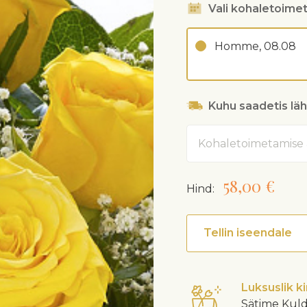
Vali kohaletoime
Homme, 08.08
Kuhu saadetis lä
Aadress
58,00 €
Hind:
Tellin iseendale
Luksuslik k
Sätime Kuld