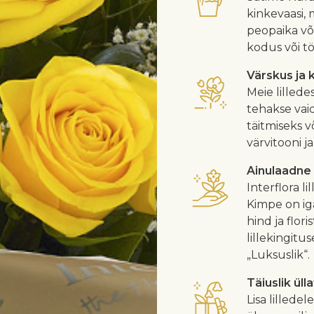
kinkevaasi, 
peopaika või
kodus või töö
Värskus ja 
Meie lilled
tehakse vaid
täitmiseks v
värvitooni j
Ainulaadne
Interflora l
Kimpe on iga
hind ja flor
lillekingitu
„Luksuslik“.
Täiuslik üll
Lisa lillede