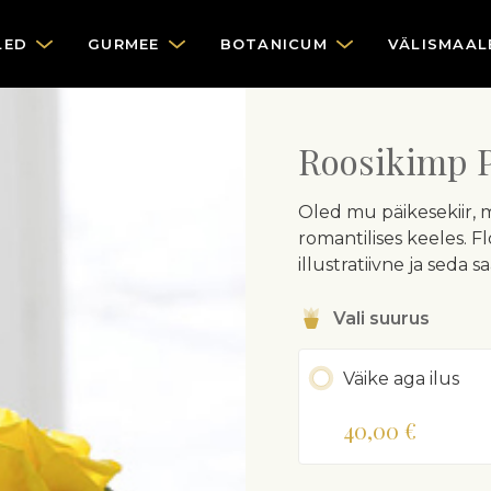
LED
GURMEE
BOTANICUM
VÄLISMAAL
Roosikimp P
Oled mu päikesekiir, mu
romantilises keeles. Fl
illustratiivne ja seda s
Vali suurus
Väike aga ilus
40,00 €