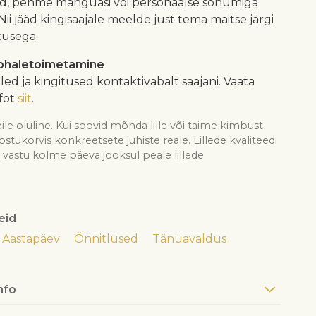
d, pehme mänguasi või personaalse sõnumiga
 Nii jääd kingisaajale meelde just tema maitse järgi
tusega.
kohaletoimetamine
illed ja kingitused kontaktivabalt saajani. Vaata
fot
siit
.
ile oluline. Kui soovid mõnda lille või taime kimbust
see ostukorvis konkreetsete juhiste reale. Lillede kvaliteedi
astu kolme päeva jooksul peale lillede
eid
Aastapäev
Õnnitlused
Tänuavaldus
nfo