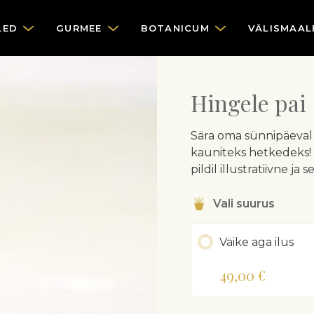
LED
GURMEE
BOTANICUM
VÄLISMAAL
Hingele pai
Sära oma sünnipäeval n
kauniteks hetkedeks! F
pildil illustratiivne ja
Vali suurus
Väike aga ilus
49,00 €