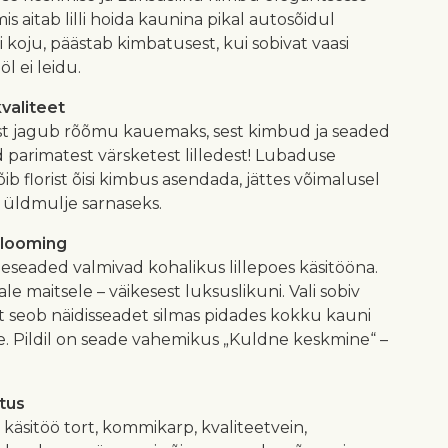
mis aitab lilli hoida kaunina pikal autosõidul
 koju, päästab kimbatusest, kui sobivat vaasi
l ei leidu.
kvaliteet
est jagub rõõmu kauemaks, sest kimbud ja seaded
 parimatest värsketest lilledest! Lubaduse
õib florist õisi kimbus asendada, jättes võimalusel
a üldmulje sarnaseks.
 looming
illeseaded valmivad kohalikus lillepoes käsitööna.
le maitsele – väikesest luksuslikuni. Vali sobiv
ist seob näidisseadet silmas pidades kokku kauni
se. Pildil on seade vahemikus „Kuldne keskmine“ –
atus
le käsitöö tort, kommikarp, kvaliteetvein,