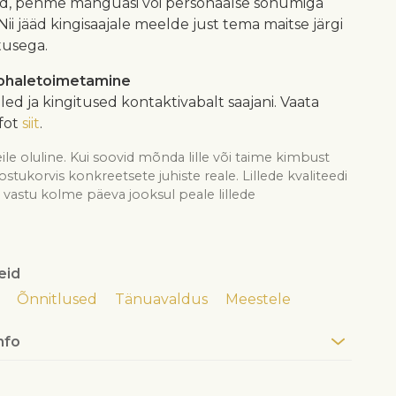
d, pehme mänguasi või personaalse sõnumiga
 Nii jääd kingisaajale meelde just tema maitse järgi
tusega.
kohaletoimetamine
illed ja kingitused kontaktivabalt saajani. Vaata
fot
siit
.
ile oluline. Kui soovid mõnda lille või taime kimbust
see ostukorvis konkreetsete juhiste reale. Lillede kvaliteedi
astu kolme päeva jooksul peale lillede
eid
Õnnitlused
Tänuavaldus
Meestele
nfo