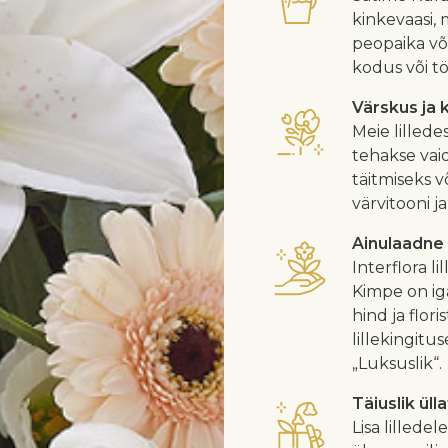
kinkevaasi, 
peopaika või
kodus või töö
Värskus ja 
Meie lilled
tehakse vaid
täitmiseks v
värvitooni j
Ainulaadne
Interflora l
Kimpe on iga
hind ja flor
lillekingitu
„Luksuslik“.
Täiuslik üll
Lisa lillede