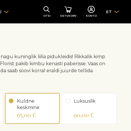
E
ET
OTSI
OSTUKORV
KONTO
agu kuninglik liilia pidukleidis! Rikkalik kimp
lorist pakib kimbu kenasti paberisse. Vaas on
 seda saab soovi korral eraldi juurde tellida.
Kuldne
Luksuslik
keskmine
65,00 €
90,00 €