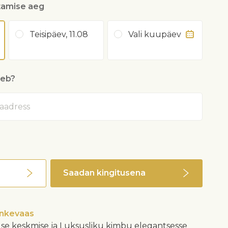
tamise aeg
Teisipäev, 11.08
Vali kuupäev
heb?
Saadan kingitusena
inkevaas
se keskmise ja Luksusliku kimbu elegantsesse