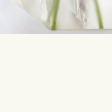
Võta meiega ühendust
Enimotsi
info@interflora.ee
Sünnipäev
+372 600 3900
Aastapäev