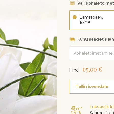
Vali kohaletoime
Esmaspäev,
10.08
Kuhu saadetis lä
Aadress
65,00 €
Hind:
Tellin iseendale
Luksuslik k
Sätime Kuld