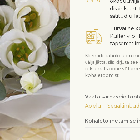
ökopuuvilja
disainkaart.
sätitud ülla
Turvaline 
Kuller viib l
täpsemat in
Klientide rahulolu on me
välja jätta, siis kirjuta 
reklamatsioone võtame v
kohaletoomist.
Vaata sarnaseid toot
Abielu
Segakimbud
Kohaletoimetamise i