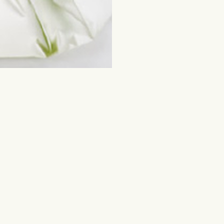
tud sündmused
Lilled ja teised kingiid
Lõikelilled
Segakimbud