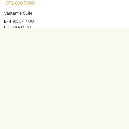
+372 600 3900
Vastame Sulle
E-R
9:00-17:00
L
10:00-13:00
Enimotsitud sündmused
Sünnipäev
Aastapäev
Lapse sünd
Abielu
Kaastunne
Lilled ja teised kingiideed
Lõikelilled
Segakimbud
Toataimed
Gourmet