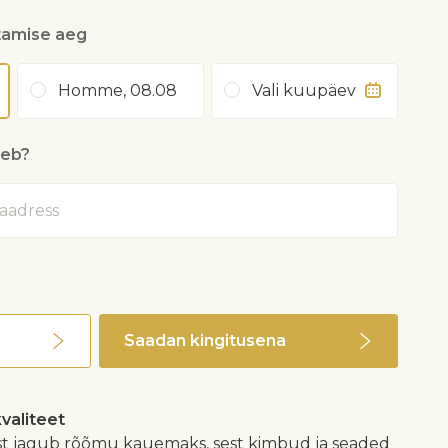
tamise aeg
Homme, 08.08
Vali kuupäev
heb?
Saadan kingitusena
kvaliteet
est jagub rõõmu kauemaks, sest kimbud ja seaded