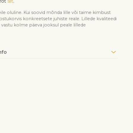
fot
siit
.
ile oluline. Kui soovid mõnda lille või taime kimbust
see ostukorvis konkreetsete juhiste reale. Lillede kvaliteedi
astu kolme päeva jooksul peale lillede
nfo