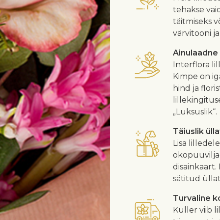
tehakse vaid
täitmiseks v
värvitooni j
Ainulaadne
Interflora l
Kimpe on iga
hind ja flor
lillekingitu
„Luksuslik“.
Täiuslik üll
Lisa lillede
ökopuuvilja
disainkaart.
sätitud ülla
Turvaline 
Kuller viib l