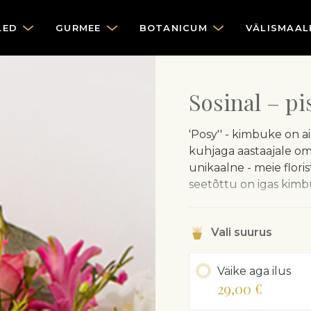
LED
GURMEE
BOTANICUM
VÄLISMAAL
Sosinal – p
'Posy'' - kimbuke on ai
kuhjaga aastaajale oma
unikaalne - meie floris
seetõttu on igas kim
Õrnade hooajalillede k
ümbrispaberisse, mill
Vali suurus
Ümbrispaberisse mähit
Väike aga ilus
aastaajale ja lillede k
29,00 €