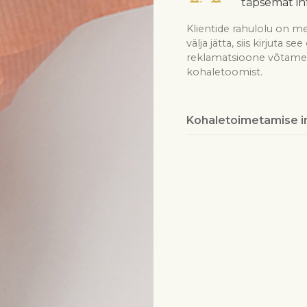
täpsemat in
Klientide rahulolu on me
välja jätta, siis kirjuta 
reklamatsioone võtame v
kohaletoomist.
Kohaletoimetamise i