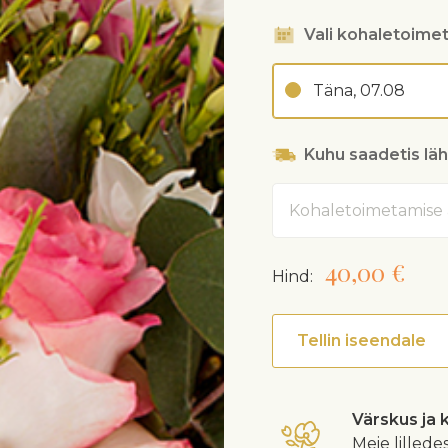
Vali kohaletoime
Täna, 07.08
Kuhu saadetis lä
Aadress
40,00 €
Hind:
Tellin iseendale
Värskus ja 
Meie lilled