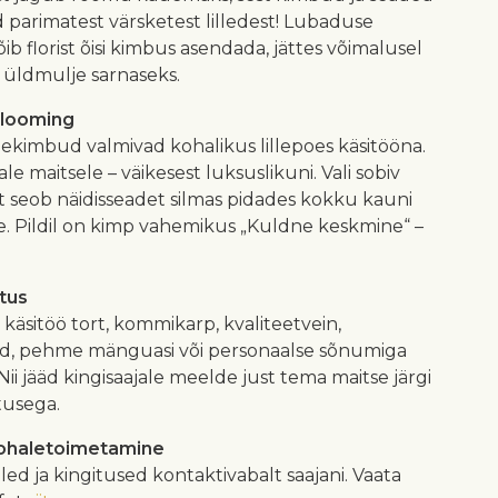
 parimatest värsketest lilledest! Lubaduse
õib florist õisi kimbus asendada, jättes võimalusel
a üldmulje sarnaseks.
 looming
illekimbud valmivad kohalikus lillepoes käsitööna.
le maitsele – väikesest luksuslikuni. Vali sobiv
ist seob näidisseadet silmas pidades kokku kauni
se. Pildil on kimp vahemikus „Kuldne keskmine“ –
atus
le käsitöö tort, kommikarp, kvaliteetvein,
d, pehme mänguasi või personaalse sõnumiga
 Nii jääd kingisaajale meelde just tema maitse järgi
tusega.
kohaletoimetamine
illed ja kingitused kontaktivabalt saajani. Vaata