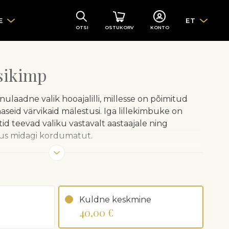
E
ET
OTSI
OSTUKORV
KONTO
isikimp
nulaadne valik hooajalilli, millesse on põimitud
seid värvikaid mälestusi. Iga lillekimbuke on
tid teevad valiku vastavalt aastaajale ning
bus midagi kordumatut.
aitseks mähivad meie floristid lilled
e soovitame eemaldada enne lillede vaasi panekut.
ud kimbukese sisu võib erineda vastavalt
Kuldne keskmine
ättesaadavusele.
40,00 €