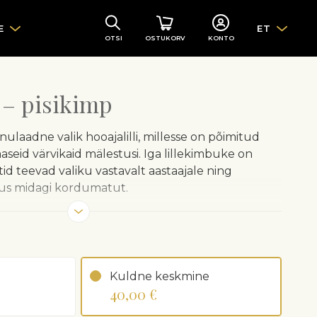
E
ET
OTSI
OSTUKORV
KONTO
 – pisikimp
nulaadne valik hooajalilli, millesse on põimitud
seid värvikaid mälestusi. Iga lillekimbuke on
tid teevad valiku vastavalt aastaajale ning
bus midagi kordumatut.
aitseks mähivad meie floristid lilled
e soovitame eemaldada enne lillede vaasi panekut.
ud kimbukese sisu võib erineda vastavalt
Kuldne keskmine
ättesaadavusele.
40,00 €