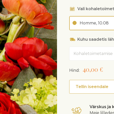
Vali kohaletoime
Homme, 10.08
Kuhu saadetis lä
Aadress
40,00 €
Hind:
Tellin iseendale
Värskus ja 
Meie lilled