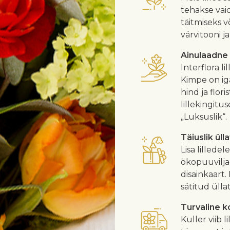
tehakse vaid
täitmiseks v
värvitooni j
Ainulaadne
Interflora l
Kimpe on iga
hind ja flor
lillekingitu
„Luksuslik“.
Täiuslik üll
Lisa lillede
ökopuuvilja
disainkaart.
sätitud ülla
Turvaline 
Kuller viib l