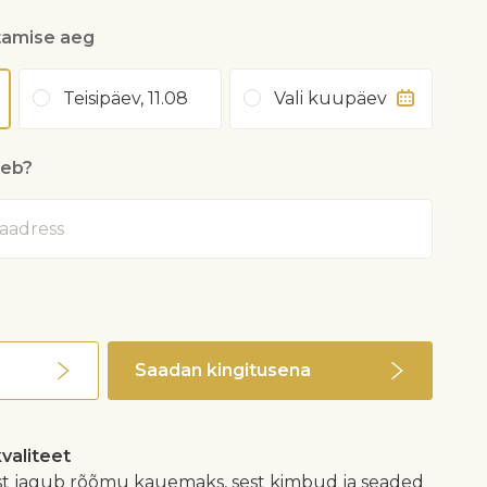
tamise aeg
Teisipäev, 11.08
Vali kuupäev
heb?
Saadan kingitusena
kvaliteet
est jagub rõõmu kauemaks, sest kimbud ja seaded