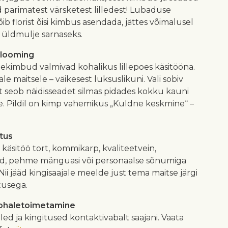
 parimatest värsketest lilledest! Lubaduse
õib florist õisi kimbus asendada, jättes võimalusel
a üldmulje sarnaseks.
 looming
illekimbud valmivad kohalikus lillepoes käsitööna.
le maitsele – väikesest luksuslikuni. Vali sobiv
ist seob näidisseadet silmas pidades kokku kauni
se. Pildil on kimp vahemikus „Kuldne keskmine“ –
atus
le käsitöö tort, kommikarp, kvaliteetvein,
d, pehme mänguasi või personaalse sõnumiga
 Nii jääd kingisaajale meelde just tema maitse järgi
tusega.
kohaletoimetamine
illed ja kingitused kontaktivabalt saajani. Vaata