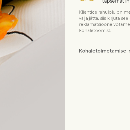
täpsemat in
Klientide rahulolu on me
välja jätta, siis kirjuta 
reklamatsioone võtame v
kohaletoomist.
Kohaletoimetamise i