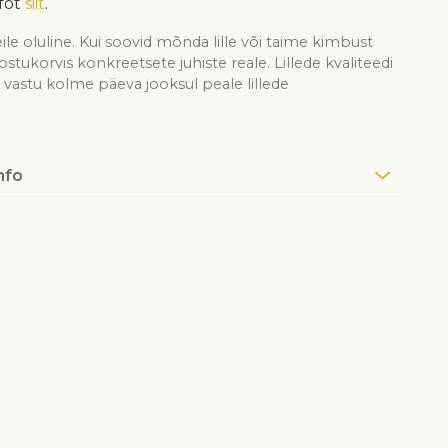
fot
siit
.
ile oluline. Kui soovid mõnda lille või taime kimbust
see ostukorvis konkreetsete juhiste reale. Lillede kvaliteedi
astu kolme päeva jooksul peale lillede
nfo