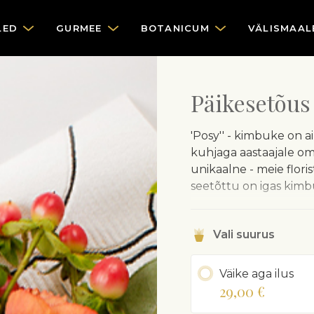
LED
GURMEE
BOTANICUM
VÄLISMAAL
Päikesetõus
'Posy'' - kimbuke on ai
kuhjaga aastaajale oma
unikaalne - meie floris
seetõttu on igas kim
Õrnade hooajalillede k
ümbrispaberisse, mill
Vali suurus
Ümbrispaberisse mähit
Väike aga ilus
aastaajale ja lillede k
29,00 €