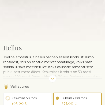
Hellus
Tõeline armastus ja hellus pärineb sellest kimbust! Kimp
roosidest, mis on seotud meretemaatikaga, võiks hästi
sobida ilusaks meeldetuletuseks kallimale romantilisest
puhkusest mere ääres. Keskmises kimbus on 50 roosi,
suures 100 roosi. Roosi pikkus 50-70cm. Parima teeninduse
pakkumiseks võtame tellijaga ühendust, et täpsustada
Vali suurus
tootega seotud ootused.
Toode on saadaval Tallinnas,
Tallinna lähiümbruses, Tartus ja Pärnus.
Keskmine 50 roosi
Luksuslik 100 roosi
195,00 €
375,00 €