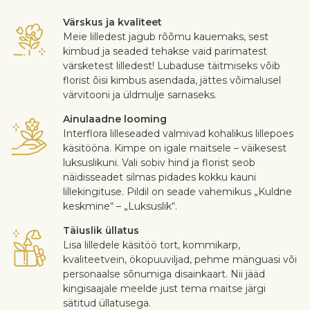
Värskus ja kvaliteet
Meie lilledest jagub rõõmu kauemaks, sest
kimbud ja seaded tehakse vaid parimatest
värsketest lilledest! Lubaduse täitmiseks võib
florist õisi kimbus asendada, jättes võimalusel
värvitooni ja üldmulje sarnaseks.
Ainulaadne looming
Interflora lilleseaded valmivad kohalikus lillepoes
käsitööna. Kimpe on igale maitsele – väikesest
luksuslikuni. Vali sobiv hind ja florist seob
näidisseadet silmas pidades kokku kauni
lillekingituse. Pildil on seade vahemikus „Kuldne
keskmine“ – „Luksuslik“.
Täiuslik üllatus
Lisa lilledele käsitöö tort, kommikarp,
kvaliteetvein, ökopuuviljad, pehme mänguasi või
personaalse sõnumiga disainkaart. Nii jääd
kingisaajale meelde just tema maitse järgi
sätitud üllatusega.