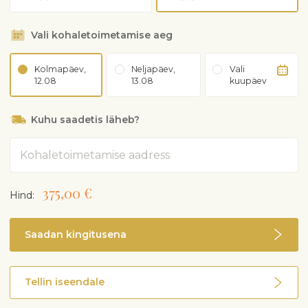
Vali kohaletoimetamise aeg
Kolmapäev,
Neljapäev,
Vali
12.08
13.08
kuupäev
Kuhu saadetis läheb?
Aadress
375,00 €
Hind:
Saadan kingitusena
Tellin iseendale