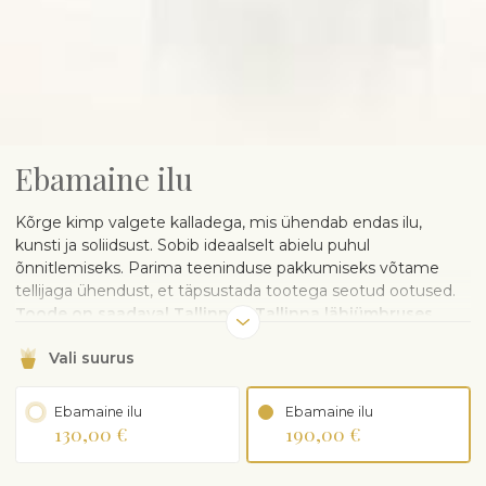
Ebamaine ilu
Kõrge kimp valgete kalladega, mis ühendab endas ilu,
kunsti ja soliidsust. Sobib ideaalselt abielu puhul
õnnitlemiseks. Parima teeninduse pakkumiseks võtame
tellijaga ühendust, et täpsustada tootega seotud ootused.
Toode on saadaval Tallinnas, Tallinna lähiümbruses,
Tartus ja Pärnus.
Vali suurus
Ebamaine ilu
Ebamaine ilu
130,00 €
190,00 €