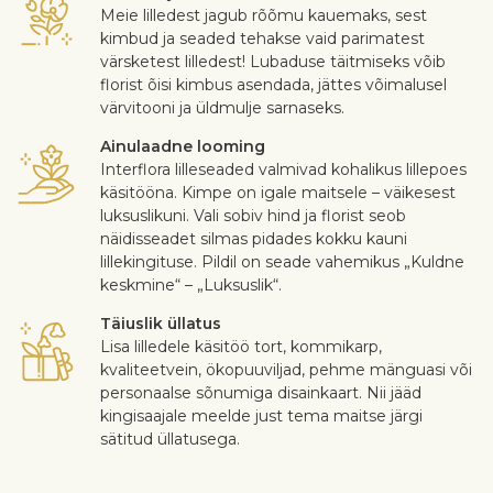
Meie lilledest jagub rõõmu kauemaks, sest
kimbud ja seaded tehakse vaid parimatest
värsketest lilledest! Lubaduse täitmiseks võib
florist õisi kimbus asendada, jättes võimalusel
värvitooni ja üldmulje sarnaseks.
Ainulaadne looming
Interflora lilleseaded valmivad kohalikus lillepoes
käsitööna. Kimpe on igale maitsele – väikesest
luksuslikuni. Vali sobiv hind ja florist seob
näidisseadet silmas pidades kokku kauni
lillekingituse. Pildil on seade vahemikus „Kuldne
keskmine“ – „Luksuslik“.
Täiuslik üllatus
Lisa lilledele käsitöö tort, kommikarp,
kvaliteetvein, ökopuuviljad, pehme mänguasi või
personaalse sõnumiga disainkaart. Nii jääd
kingisaajale meelde just tema maitse järgi
sätitud üllatusega.
Turvaline kohaletoimetamine