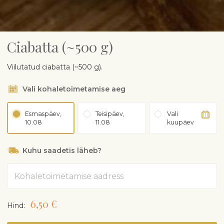
Ciabatta (~500 g)
Viilutatud ciabatta (~500 g).
Vali kohaletoimetamise aeg
Esmaspäev,
Teisipäev,
Vali
10.08
11.08
kuupäev
Kuhu saadetis läheb?
Aadress
6,50 €
Hind: