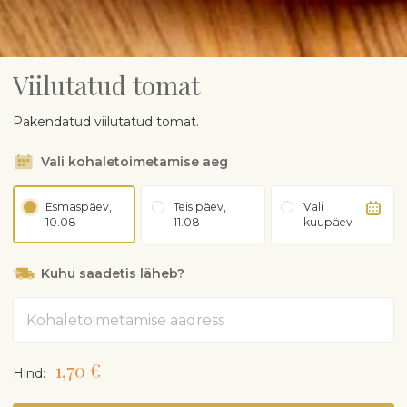
Viilutatud tomat
Pakendatud viilutatud tomat.
Vali kohaletoimetamise aeg
Esmaspäev,
Teisipäev,
Vali
10.08
11.08
kuupäev
Kuhu saadetis läheb?
Aadress
1,70 €
Hind: