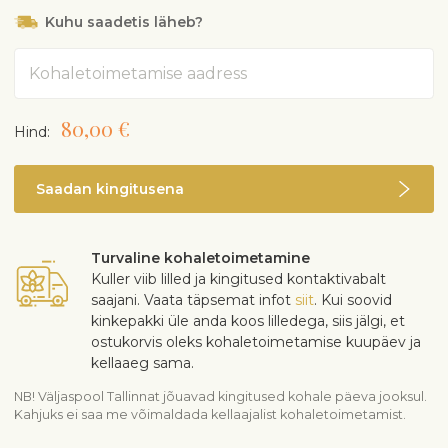
Täidetud paprikaid, 200 g
Kuhu saadetis läheb?
Musti oliive, 100 g
Rohelisi oliive, 100 g
Aadress
Värsket basiilikupestot, 120 g
Tiramisùt, 300 g
Grissini Taggiasche oliividega, 200 g
80,00 €
Hind:
Kaunist sangaga puitlaast korvi* või Interflora karpi
*Pika puitkäsitöö traditsioonidega Avinurmes spetsiaalselt
Saadan kingitusena
Interflorale valminud ehe laastukorv käsitsi õmmeldud kauni
riidest sisuga. Väärtuslik korv, mida saad kasutada veel pikki
aastaid! NB: Riide muster võib varieeruda! Kinkekorv
pakitakse kaunisse tsellofaani.
Turvaline kohaletoimetamine
Kuller viib lilled ja kingitused kontaktivabalt
Toote üleandmisel kontrollib florist kingituse saaja
saajani. Vaata täpsemat infot
siit
. Kui soovid
vanust.
kinkepakki üle anda koos lilledega, siis jälgi, et
Toote tellimisega kinnitab ostja, et on vähemalt 18
ostukorvis oleks kohaletoimetamise kuupäev ja
aastat vana.
kellaaeg sama.
NB! Väljaspool Tallinnat jõuavad kingitused kohale päeva jooksul.
Kahjuks ei saa me võimaldada kellaajalist kohaletoimetamist.