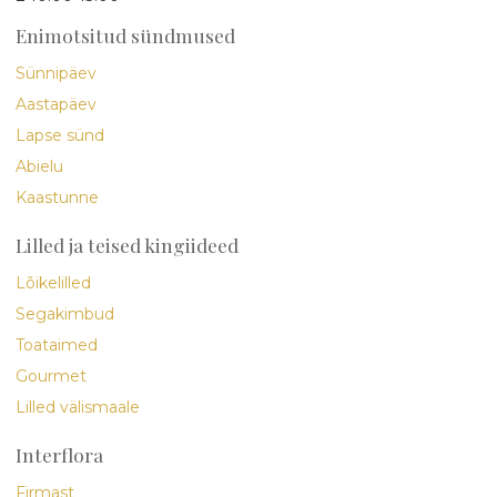
Enimotsitud sündmused
Sünnipäev
Aastapäev
Lapse sünd
Abielu
Kaastunne
Lilled ja teised kingiideed
Lõikelilled
Segakimbud
Toataimed
Gourmet
Lilled välismaale
Interflora
Firmast