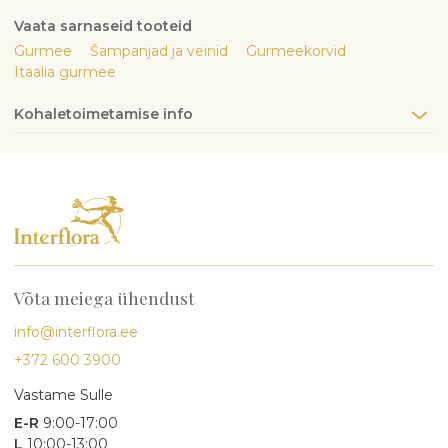
Vaata sarnaseid tooteid
Gurmee
Šampanjad ja veinid
Gurmeekorvid
Itaalia gurmee
Kohaletoimetamise info
Võta meiega ühendust
info@interflora.ee
+372 600 3900
Vastame Sulle
E-R
9:00-17:00
L
10:00-13:00