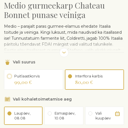
Medio gurmeekarp Chateau
Bonnet punase veiniga
Medio – parajalt paras gurmee-elamus ehedate Itaalia
toitude ja veiniga. Kingi luksust, mida naudivad ka itaallased
ise! Tunnustatuim farmerite liit, Coldiretti, jagab 100% Itaalia
päritolu tõendavat FDAI märgist vaid valitud talunikele.
Eestis elav itaallasest gurmaan, Stefano, valib eksklusiivselt
Interflorale ehedatest elamustest parima.
Tähelepanu:
Vali suurus
saadaval ainult Tallinnas
ja Tartus
.
Kinkekarp sisaldab:
Puitlaastkorvis
Interflora karbis
99,00 €
80,00 €
Chateau Bonnet AOC Bordeaux punast veini (12.5%
vol). Bonnet on täidlase ja puuviljase maitsega
kvaliteetvein, tüüpiline bordoo blend, mis koosneb
Vali kohaletoimetamise aeg
50% ulatuses Cabernet Sauvignoni ja Merlot
viinamarjast
Mafaldine käsitööpastat, 500 g
Laupäev,
Esmaspäev,
Vali
Crabu kitsepiima juustu, 160 g
08.08
10.08
kuupäev
Coppa ja spianata dolce segu, 80 g