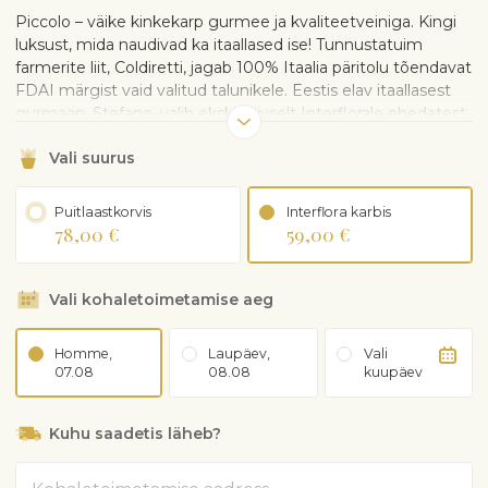
Piccolo – väike kinkekarp gurmee ja kvaliteetveiniga. Kingi
luksust, mida naudivad ka itaallased ise! Tunnustatuim
farmerite liit, Coldiretti, jagab 100% Itaalia päritolu tõendavat
FDAI märgist vaid valitud talunikele. Eestis elav itaallasest
gurmaan, Stefano, valib eksklusiivselt Interflorale ehedatest
elamustest parima.
Tähelepanu:
saadaval ainult
Vali suurus
Tallinnas
ja Tartus
.
Kinkekarp sisaldab:
Puitlaastkorvis
Interflora karbis
78,00 €
59,00 €
Steenberg Pinot Noir Rosé vahuveini Lõuna-Aafrika
ühest vanimaist veinimõisast. Steenberg 1682 Pinot
Noir Cap Classique on värske ja elegantne vahuvein,
Vali kohaletoimetamise aeg
milles on tunda vaarika, metsmaasika ja õunakoore
puuviljaseid aroome. Sellel on kreemjas tekstuur, mis
on hästi tasakaalustatud erksa happesusega. Nautige
Homme,
Laupäev,
Vali
seda kohe või hoidke keldris 3–5 aastat, et maitse
07.08
08.08
kuupäev
küpseks. Amorim Cap Classique 2019: Parim klassis
ning topelt kuldmedal.
Kuhu saadetis läheb?
Cacio nero lambapiimajuustu, 160 g
Coppa ja spianata dolce segu, 80 g
Aadress
Vürtsikat oliivide segu, 100 g