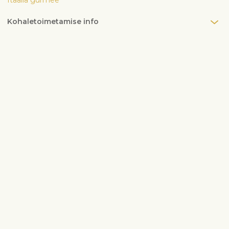
Itaalia gurmee
Kohaletoimetamise info
Võta meiega ühendust
info@interflora.ee
+372 600 3900
Vastame Sulle
E-R
9:00-17:00
L
10:00-13:00
Enimotsitud sündmused
Sünnipäev