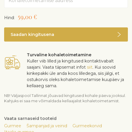
Tiramisùt, 300 g
Grissini Taggiasche oliividega, 200 g
59,00 €
Hind:
Kaunist sangaga puitlaast korvi* või Interflora karpi
*Pika puitkäsitöö traditsioonidega Avinurmes spetsiaalselt
Saadan kingitusena
Interflorale valminud ehe laastukorv käsitsi õmmeldud kauni
riidest sisuga. Väärtuslik korv, mida saad kasutada veel pikki
aastaid! NB: Riide muster võib varieeruda! Kinkekorv
pakitakse kaunisse tsellofaani.
Turvaline kohaletoimetamine
Kuller viib lilled ja kingitused kontaktivabalt
Toote üleandmisel kontrollib florist kingituse saaja
saajani. Vaata täpsemat infot
siit
. Kui soovid
vanust.
kinkepakki üle anda koos lilledega, siis jälgi, et
Toote tellimisega kinnitab ostja, et on vähemalt 18
ostukorvis oleks kohaletoimetamise kuupäev ja
aastat vana.
kellaaeg sama.
NB! Väljaspool Tallinnat jõuavad kingitused kohale päeva jooksul.
Kahjuks ei saa me võimaldada kellaajalist kohaletoimetamist.
Vaata sarnaseid tooteid
Gurmee
Šampanjad ja veinid
Gurmeekorvid