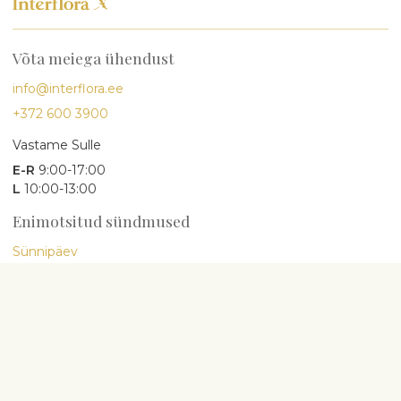
Võta meiega ühendust
info@interflora.ee
+372 600 3900
Vastame Sulle
E-R
9:00-17:00
L
10:00-13:00
Enimotsitud sündmused
Sünnipäev
Aastapäev
Lapse sünd
Abielu
Kaastunne
Lilled ja teised kingiideed