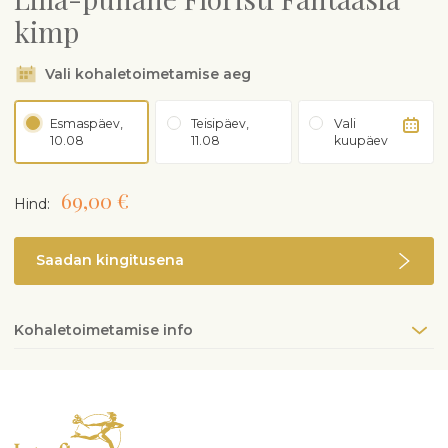
kimp
Vali kohaletoimetamise aeg
Esmaspäev,
Teisipäev,
Vali
10.08
11.08
kuupäev
69,00 €
Hind:
Saadan kingitusena
Kohaletoimetamise info