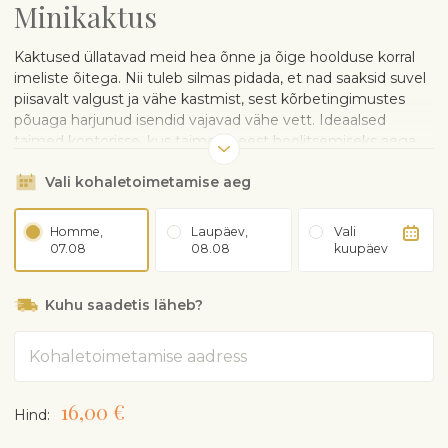
Minikaktus
Kaktused üllatavad meid hea õnne ja õige hoolduse korral
imeliste õitega. Nii tuleb silmas pidada, et nad saaksid suvel
piisavalt valgust ja vähe kastmist, sest kõrbetingimustes
põuaga harjunud isendid vajavad vähe vett. Ideaalsed
taimed kontorisse, kus taimede eest hoolitsemiseks aega
napib.
Vali kohaletoimetamise aeg
Taim tuuakse kohale plastikpotis. Ilupoti võib tellida eraldi
juurde.
Homme,
Laupäev,
Vali
HOOLDUSJUHISED:
07.08
08.08
kuupäev
Armastavad valget kasvukohta ja kipuvad varjus välja
venima, seega sobivad hästi aknalauale
Kuhu saadetis läheb?
Kasta pigem harvem ning kontrolli enne, et muld
oleks kuiv. Väldi ülekastmist
Aadress
Talvel hoia jahedas (võimalusel ligi 10°C) ja kuivas
Väeta vaid 1-2 korda kevadel ja suvel sukulentide või
kaktuste väetisega
16,00 €
Hind:
Aeglase kasvuga
Vajadusel istuta kevadel ümber kaktuste mulda