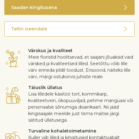
Suvel võid viia õue
Saadan kingitusena
Enamus sorte õitsevad toas, kui saavad talvituda
jahedas ja kuivas ning suvel rohkelt valgust
Enamus kaktuseid ei ole mürgised, kuid teravad okkad
Tellin iseendale
võivad vigastada
Värskus ja kvaliteet
Meie floristid hoolitsevad, et saajani jõuaksid vaid
värsked ja kvaliteetsed lilled. Seetõttu võib lille
värv erineda pildil toodust. Erisoovid, näiteks lille
värv, märgi ostukorvis juhiste reale.
Täiuslik üllatus
Lisa lilledele käsitöö tort, kommikarp,
kvaliteetvein, ökopuuviljad, pehme mänguasi või
personaalse sõnumiga disainkaart. Nii jääd
kingisaajale meelde just tema maitse järgi
sätitud üllatusega.
Turvaline kohaletoimetamine
Kuller viib lilled ja kingitused kontaktivabalt