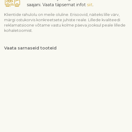
saajani. Vaata täpsemat infot
siit
.
Klientide rahulolu on meile oluline. Erisoovid, näiteks lille värv,
märgi ostukorvis konkreetsete juhiste reale. Lillede kvaliteedi
reklamatsioone võtame vastu kolme päeva jooksul peale lillede
kohaletoomist.
Vaata sarnaseid tooteid
Botanicum – toataimed
Kõik toataimed
Kohaletoimetamise info
Võta meiega ühendust
info@interflora.ee