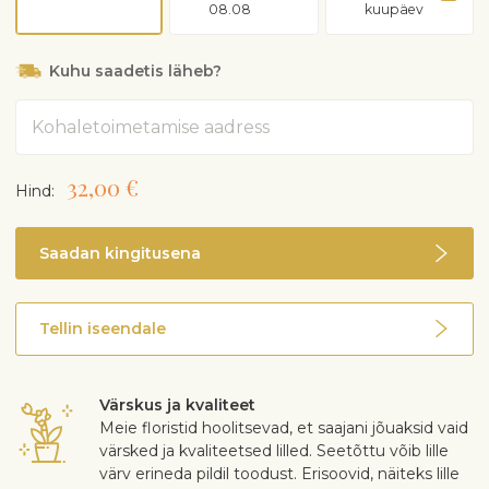
oleks kuiv
08.08
kuupäev
Talvel meeldib jahedam kasvukoht, näiteks akna ligidal
Väeta vaid 1-2 korda kevadel ja suvel sukulentide või
Kuhu saadetis läheb?
kaktuste väetisega
Aeglase kasvuga
Aadress
Vajadusel istuta kevadel ümber sukulentide või
kaktuste mulda
Suvel võid viia õue
32,00 €
Hind:
Toas õitseb harva. Väikesed ja roosakasvalged õied
lõhnavad magusalt
Saadan kingitusena
Tellin iseendale
Värskus ja kvaliteet
Meie floristid hoolitsevad, et saajani jõuaksid vaid
värsked ja kvaliteetsed lilled. Seetõttu võib lille
värv erineda pildil toodust. Erisoovid, näiteks lille