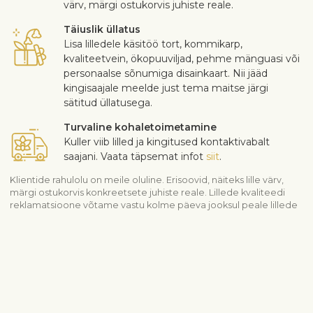
värv, märgi ostukorvis juhiste reale.
Täiuslik üllatus
Lisa lilledele käsitöö tort, kommikarp,
kvaliteetvein, ökopuuviljad, pehme mänguasi või
personaalse sõnumiga disainkaart. Nii jääd
kingisaajale meelde just tema maitse järgi
sätitud üllatusega.
Turvaline kohaletoimetamine
Kuller viib lilled ja kingitused kontaktivabalt
saajani. Vaata täpsemat infot
siit
.
Klientide rahulolu on meile oluline. Erisoovid, näiteks lille värv,
märgi ostukorvis konkreetsete juhiste reale. Lillede kvaliteedi
reklamatsioone võtame vastu kolme päeva jooksul peale lillede
kohaletoomist.
Vaata sarnaseid tooteid
Botanicum – toataimed
Kõik toataimed
Kohaletoimetamise info