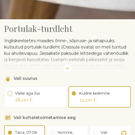
Portulak-turdleht
Ingliskeelsetes maades õnne-, sõpruse- ja rahapuuks
kutsutud portulak-turdleht (Crassula ovata) on meil tuntud
kui ahvileivapuu. Jässakate paksude lehtedega vähenõudlik
ja kergesti kasvatatav toataim eelistab päikeselist ja sooja
kasvukohta. Väldi ülekastmist, sest tegu on ikkagi Aafrika
taimega. Õige hoolduse korral võib portulak-turdleht
Vali suurus
üllatada ka magusalõhnaliste õitega.
Taim tuuakse kohale plastikpotis. Ilupoti võib tellida eraldi
juurde.
Väike aga ilus
Kuldne keskmine
18,00 €
32,00 €
HOOLDUSJUHISED:
Armastavad valget kasvukohta ja kipuvad varjus välja
Vali kohaletoimetamise aeg
venima, seega sobivad hästi aknalauale. Otsene terav
päikesevalgus võib siiski muuta lehed punakaks
Kasta pigem harvem ning kontrolli enne, et muld
Täna, 07.08
Homme,
Vali