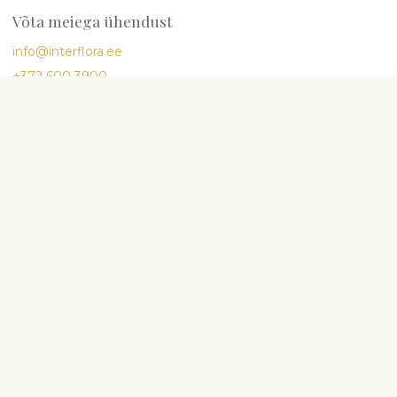
Võta meiega ühendust
info@interflora.ee
+372 600 3900
Vastame Sulle
E-R
9:00-17:00
L
10:00-13:00
Enimotsitud sündmused
Sünnipäev
Aastapäev
Lapse sünd
Abielu
Kaastunne
Lilled ja teised kingiideed
Lõikelilled