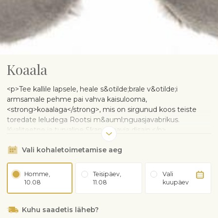
Koaala
<p>Tee kallile lapsele, heale s&otilde;brale v&otilde;i
armsamale pehme pai vahva kaisulooma,
<strong>koaalaga</strong>, mis on sirgunud koos teiste
toredate leludega Rootsi m&auml;nguasjavabrikus.
Kvaliteetne ja turvaline Skandinaavia disain.</p>
Vali kohaletoimetamise aeg
Homme,
Teisipäev,
Vali
10.08
11.08
kuupäev
Kuhu saadetis läheb?