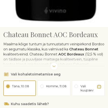
Chateau Bonnet AOC Bordeaux
Maailma kõige tuntum ja tunnustatum veinipiirkond Bordoo
on aegumatu klassika, kus valmivad ka
Chateau Bonnet
kvaliteetveinid. Chateau Bonnet
AOC Bordeaux
(12,5 % vol)
on täidlase ja puuviljase maitsega kvaliteetvein, tüüpiline
bordoo blend, mis koosneb 50% ulatuses Cabernet
Sauvignoni ja Merlot viinamarjast.
Vali kohaletoimetamise aeg
Toote üleandmisel kontrollib florist kingituse saaja
vanust.
Täna, 10.08
Homme, 11.08
Vali
Toote tellimisega kinnitab ostja, et on vähemalt 18
kuupäev
aastat vana.
Kuhu saadetis läheb?