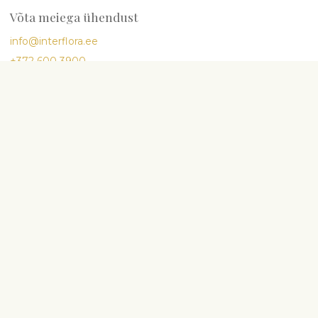
Võta meiega ühendust
info@interflora.ee
+372 600 3900
Vastame Sulle
E-R
9:00-17:00
L
10:00-13:00
Enimotsitud sündmused
Sünnipäev
Aastapäev
Lapse sünd
Abielu
Kaastunne
Lilled ja teised kingiideed
Lõikelilled