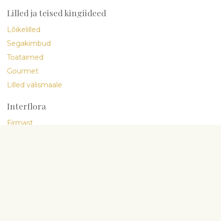
Lilled ja teised kingiideed
Lõikelilled
Segakimbud
Toataimed
Gourmet
Lilled välismaale
Interflora
Firmast
Minu Inimesed
Lilleblogi
Lillede eest hoolitsemine
Tarnetingimused
Üldtingimused
Privaatsuspoliitika