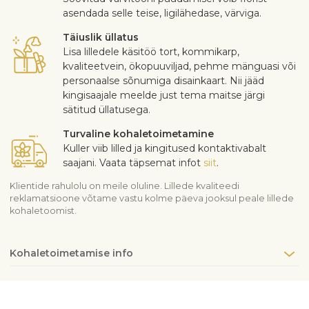
asendada selle teise, ligilähedase, värviga.
Täiuslik üllatus
Lisa lilledele käsitöö tort, kommikarp,
kvaliteetvein, ökopuuviljad, pehme mänguasi või
personaalse sõnumiga disainkaart. Nii jääd
kingisaajale meelde just tema maitse järgi
sätitud üllatusega.
Turvaline kohaletoimetamine
Kuller viib lilled ja kingitused kontaktivabalt
saajani. Vaata täpsemat infot
siit
.
Klientide rahulolu on meile oluline. Lillede kvaliteedi
reklamatsioone võtame vastu kolme päeva jooksul peale lillede
kohaletoomist.
Kohaletoimetamise info