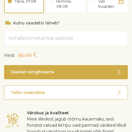
Täna, 07.08
Homme,
Vali
08.08
kuupäev
Kuhu saadetis läheb?
Aadress
19,00 €
Hind:
Saadan kingitusena
Tellin iseendale
Värskus ja kvaliteet
Meie lilledest jagub rõõmu kauemaks, sest
floristid valivad kimpu vaid parimad värsked lilled!
Soovitud värvitooni puudumisel võib florist