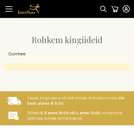
Rohkem kingiideid
Gurmee
Saada kingitusena või telli endale. Kohaletoomine
üle
Eesti alates € 9,00.
Tellides
E-R enne 16:00 või L enne 12:00
, toimetame
tellimuse kohale samal päeval.