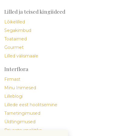
Lilled ja teised kingiideed
Lõikelilled
Segakimbud
Toataimed
Gourmet
Lilled välismaale
Interflora
Firmast
Minu Inimesed
Lilleblogi
Lillede eest hoolitsemine
Tarnetingimused
Üldtingimused
Privaatsuspoliitika