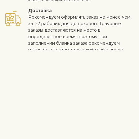
Доставка
Рекомендуем оформлять заказ не менее чем
за 1-2 рабочих дня до похорон. Траурные
заказы доставляются на место в
определенное время, поэтому при
заполнении бланка заказа рекомендуем
написать в соответствующей графе время
проведения похорон и прочие необходимые
указания. Смотрите больше информации
здесь
.
Когда работа выполнена на высоком уровне и клиент
доволен - для нас самое важное. Если вы хотите исключить
конкретный цветок или растение из букета, напишите это в
строке с инструкциями в корзине. Мы принимаем жалобы на
качество цветов в течение трех дней после доставки.
Посмотреть похожие продукты
Соболезнование и похороны
Траурные букеты и венки
Траурные букеты