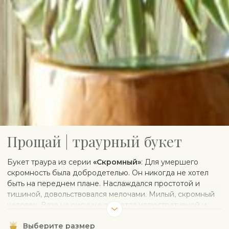
Прощай | траурный букет
Букет траура из серии
«Cкромный»
: Для умершего
скромность была добродетелью. Он никогда не хотел
быть на переднем плане. Наслаждался простотой и
тишиной, довольствовался мелочами. Милый, скромный
человек. Ваза на рисунке является иллюстративной и
при желании может быть заказана отдельно.
Выберите размер