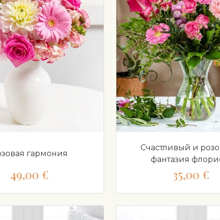
Счастливый и розо
озовая гармония
фантазия флори
49,00 €
35,00 €