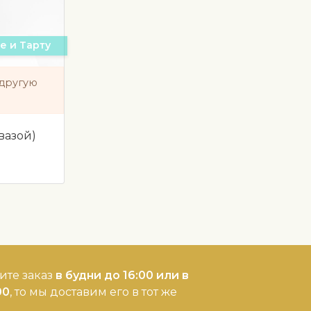
е и Тарту
 другую
вазой)
ите заказ
в будни до 16:00 или в
00
, то мы доставим его в тот же