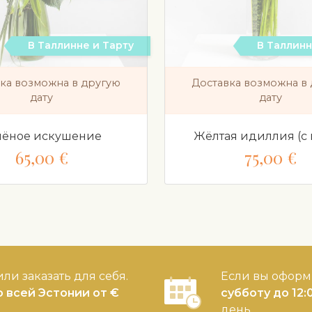
В Таллинне и Тарту
В Таллинн
ка возможна в другую
Доставка возможна в
дату
дату
лёное искушение
Жёлтая идиллия (с 
65,00 €
75,00 €
ли заказать для себя.
Если вы оформ
о всей Эстонии от €
субботу до 12:
день.