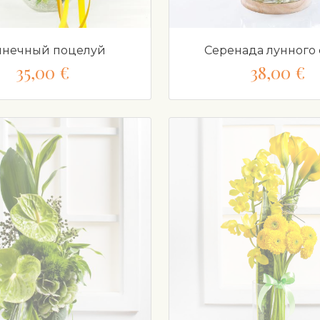
лнечный поцелуй
Серенада лунного 
35,00 €
38,00 €