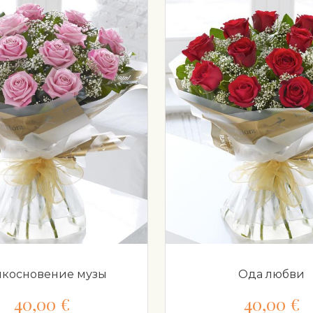
косновение музы
Ода любви
40,00 €
40,00 €