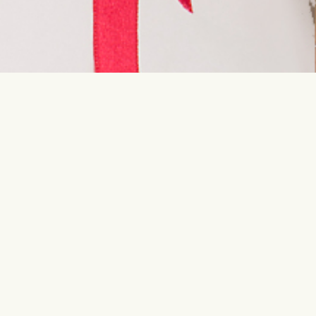
Свяжитесь с нами
Самые по
info@interflora.ee
День рож
+372 600 3900
Юбилей
Рождение 