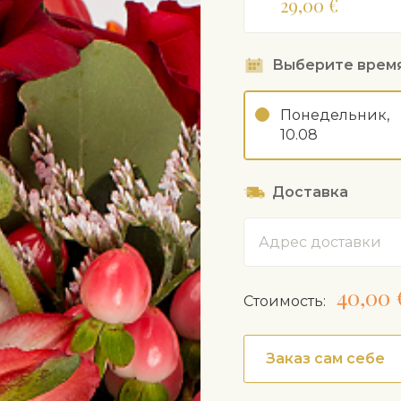
29,00 €
варьироваться в зав
Выберите врем
Понедельник,
10.08
Доставка
Адрес
40,00 
Cтоимость:
Заказ сам себе