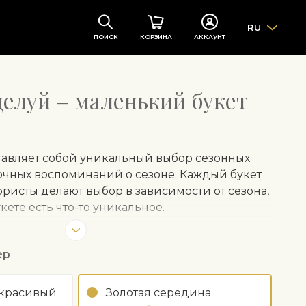
RU
ПОИСК
КОРЗИНА
АККАУНТ
елуй – маленький букет
ставляет собой уникальный выбор сезонных
сочных воспоминаний о сезоне. Каждый букет
ристы делают выбор в зависимости от сезона,
кете есть что-то уникальное.
ствительные сезонные цветы, наши флористы
 оберточную бумагу, которую мы рекомендуем
ер
щением цветов в вазу.
 красивый
Золотая середина
завернутого в оберточную бумагу, может