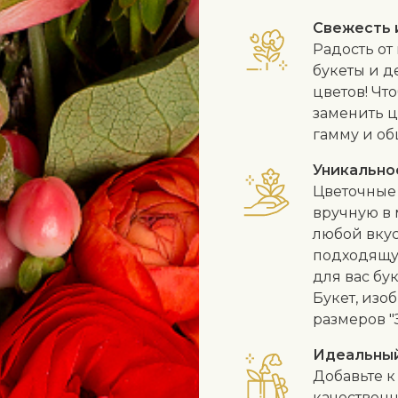
Свежесть 
Радость от
букеты и д
цветов! Чт
заменить ц
гамму и об
Уникально
Цветочные 
вручную в 
любой вкус
подходящу
для вас бу
Букет, изо
размеров "
Идеальны
Добавьте к
качественн