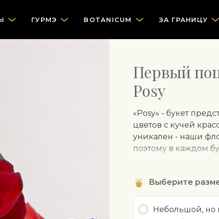
Ы
ГУРМЭ
BOTANICUM
ЗА ГРАНИЦУ
Первый поц
Posy
«Posy» - букет пред
цветов с кучей кра
уникален - наши фло
поэтому в каждом бу
Чтобы защитить чув
обертывают цветы в
Выберите разм
удалить перед поме
Небольшой, но
Содержимое букета, 