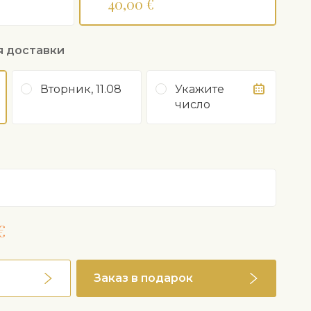
40,00 €
исимости от сезона и наличия цветов.
я доставки
Вторник, 11.08
Укажите
число
€
Заказ в подарок