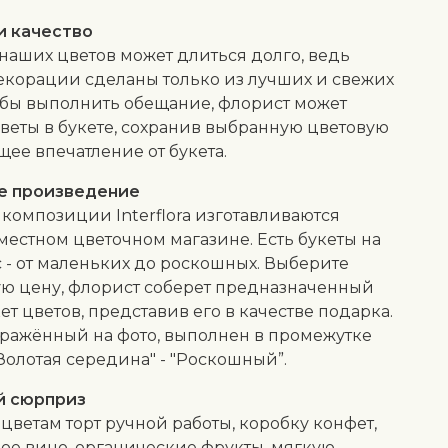
и качество
 наших цветов может длиться долго, ведь
екорации сделаны только из лучших и свежих
обы выполнить обещание, флорист может
веты в букете, сохранив выбранную цветовую
щее впечатление от букета.
е произведение
композиции Interflora изготавливаются
местном цветочном магазине. Есть букеты на
 - от маленьких до роскошных. Выберите
ю цену, флорист соберет предназначенный
кет цветов, представив его в качестве подарка.
бражённый на фото, выполнен в промежутке
Золотая середина" - "Роскошный”.
й сюрприз
 цветам торт ручной работы, коробку конфет,
ое вино, органические фрукты, мягкую