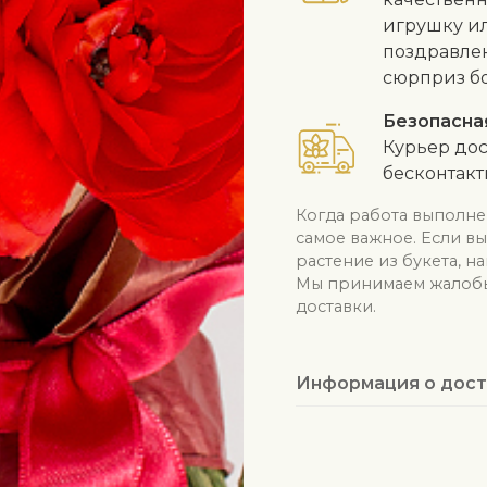
игрушку и
поздравлен
сюрприз б
Безопасна
Курьер дос
бесконтак
Когда работа выполне
самое важное. Если в
растение из букета, н
Мы принимаем жалобы 
доставки.
Информация о дост