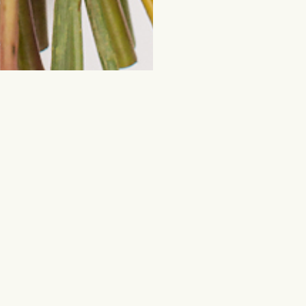
пулярные
Цветы и другие пода
дения
Срезанные цветы
Смешанные букеты
ребенка
Растения