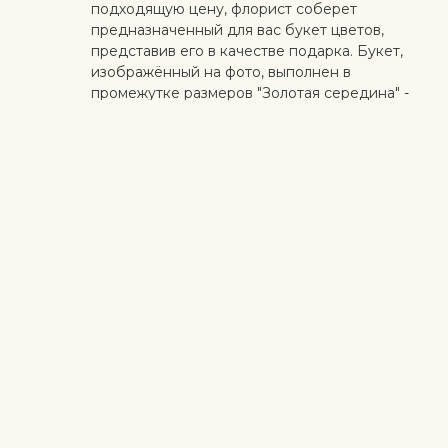
подходящую цену, флорист соберет
предназначенный для вас букет цветов,
представив его в качестве подарка. Букет,
изображённый на фото, выполнен в
промежутке размеров "Золотая середина" -
"Роскошный”.
Идеальный сюрприз
Добавьте к цветам торт ручной работы,
коробку конфет, качественное вино,
органические фрукты, мягкую игрушку или
дизайнерскую открытку с личным
поздравлением. Таким образом, вы можете
сделать сюрприз более личным.
Безопасная доставка
Курьер доставляет получателю цветы и
подарки бесконтактно. Смотрите больше
информации
здесь
.
Когда работа выполнена на высоком уровне и клиент
доволен - для нас самое важное. Если вы хотите исключить
конкретный цветок или растение из букета, напишите это в