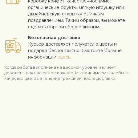
коробку конфет, качественное вино,
органические фрукты, мягкую игрушку или
дизайнерскую открытку с личным
поздравлением. Таким образом, вы можете
сделать сюрприз более личным.
Безопасная доставка
Курьер доставляет получателю цветы и
подарки бесконтактно. Смотрите больше
информации
здесь
.
Когда работа выполнена на высоком уровне и клиент
доволен - для нас самое важное. Мы принимаем жалобы на
качество цветов в течение трех дней после доставки.
Посмотреть похожие продукты
Botanicum – растения
Все растения
Растения очищающий воздух
Botanicum
Информация о доставке