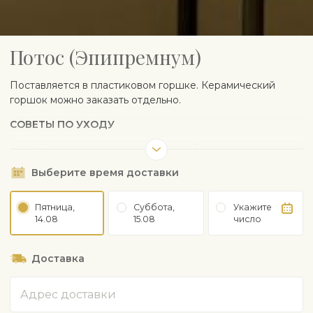
Потос (Эпипремнум)
Поставляется в пластиковом горшке. Керамический
горшок можно заказать отдельно.
СОВЕТЫ ПО УХОДУ
Растет на свету или в тени. Избегайте прямых
солнечных лучей
Выберите время доставки
Избегайте сквозняков
Регулярно поливайте. Избегайте пересыхания
Любит повышенную влажность. Листья опрыскайте
Пятница,
Суббота,
Укажите
14.08
15.08
число
водой комнатной температуры
Удобряйте с весны до осени слабым удобрением
для зеленых комнатных растений раз в месяц
Доставка
Весной при необходимости пересадите в
умеренно кислую комнатную почву
Адрес
Быстрорастущий. В помещении вырастает до 2-3 м.
Свойства очистки воздуха