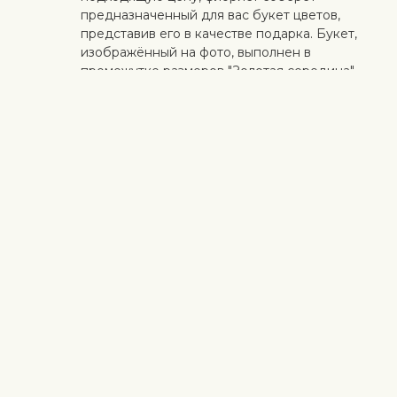
предназначенный для вас букет цветов,
представив его в качестве подарка. Букет,
изображённый на фото, выполнен в
промежутке размеров "Золотая середина" -
"Роскошный”.
Идеальный сюрприз
Добавьте к цветам торт ручной работы,
коробку конфет, качественное вино,
органические фрукты, мягкую игрушку или
дизайнерскую открытку с личным
поздравлением. Таким образом, вы можете
сделать сюрприз более личным.
Безопасная доставка
Курьер доставляет получателю цветы и
подарки бесконтактно. Смотрите больше
информации
здесь
.
Когда работа выполнена на высоком уровне и клиент
доволен - для нас самое важное. Если вы хотите исключить
конкретный цветок или растение из букета, напишите это в
строке с инструкциями в корзине. Мы принимаем жалобы на