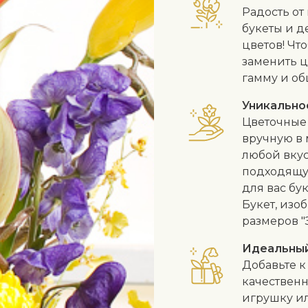
Радость от
букеты и д
цветов! Чт
заменить ц
гамму и об
Уникально
Цветочные 
вручную в 
любой вкус
подходящу
для вас бу
Букет, изо
размеров "
Идеальны
Добавьте к
качественн
игрушку и