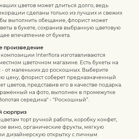
 наших цветов может длиться долго, ведь
екорации сделаны только из лучших и свежих
обы выполнить обещание, флорист может
веты в букете, сохранив выбранную цветовую
щее впечатление от букета.
е произведение
композиции Interflora изготавливаются
местном цветочном магазине. Есть букеты на
 - от маленьких до роскошных. Выберите
ю цену, флорист соберет предназначенный
кет цветов, представив его в качестве подарка.
бражённый на фото, выполнен в промежутке
Золотая середина" - "Роскошный”.
й сюрприз
 цветам торт ручной работы, коробку конфет,
ое вино, органические фрукты, мягкую
ли дизайнерскую открытку с личным