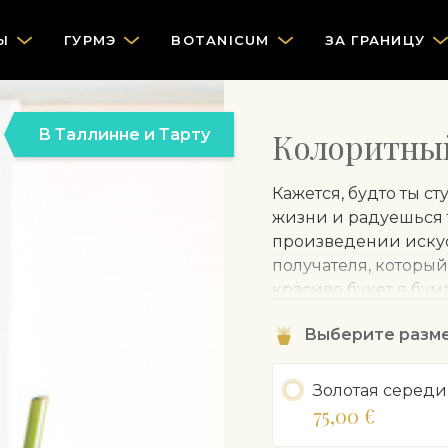
Ы
ГУРМЭ
BOTANICUM
ЗА ГРАНИЦУ
В Таллинне и Тарту
Колоритный
Кажется, будто ты с
жизни и радуешься т
произведении искус
получателя, который
красиво букет в бум
и при желании может
Выберите разм
Золотая середи
75,00 €