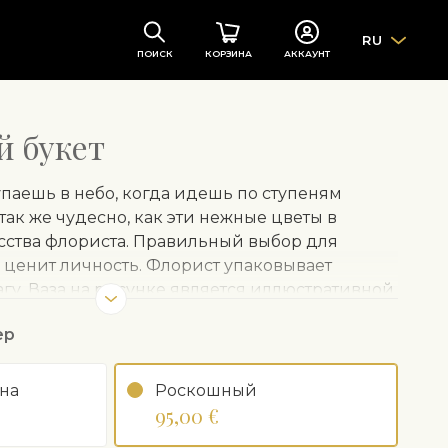
RU
ПОИСК
КОРЗИНА
АККАУНТ
 букет
тупаешь в небо, когда идешь по ступеням
ак же чудесно, как эти нежные цветы в
ства флориста. Правильный выбор для
 ценит личность. Флорист упаковывает
агу. Ваза на рисунке является иллюстративной
 быть заказана отдельно.
ер
на
Рoскошный
95,00 €