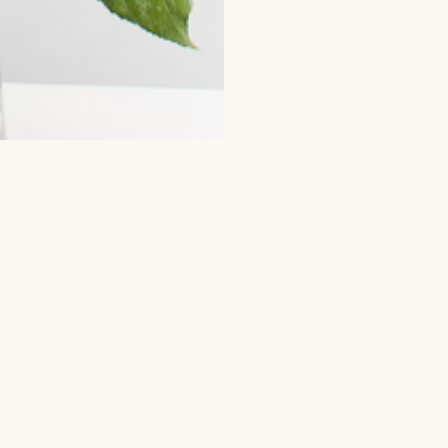
пулярные
Цветы и другие пода
дения
Срезанные цветы