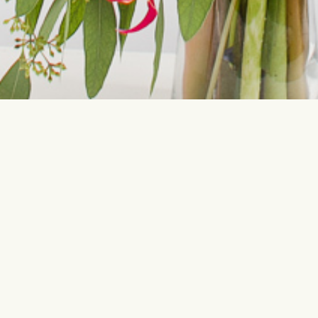
Свяжитесь с нами
Самые по
info@interflora.ee
День рож