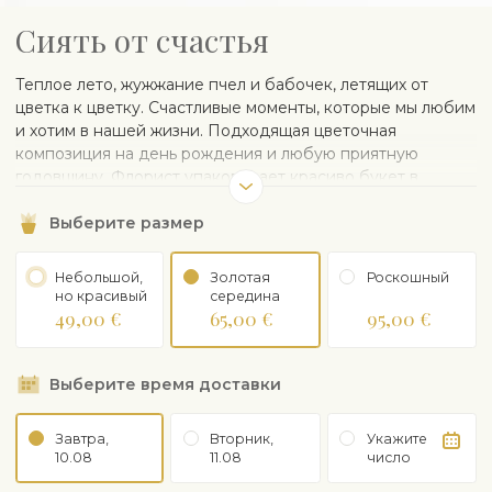
Сиять от счастья
Теплое лето, жужжание пчел и бабочек, летящих от
цветка к цветку. Счастливые моменты, которые мы любим
и хотим в нашей жизни. Подходящая цветочная
композиция на день рождения и любую приятную
годовщину. Флорист упаковывает красиво букет в
бумагу. Ваза на рисунке является иллюстративной и при
Выберите размер
желании может быть заказана отдельно.
Небольшой,
Золотая
Рoскошный
но красивый
середина
49,00 €
65,00 €
95,00 €
Выберите время доставки
Завтра,
Вторник,
Укажите
10.08
11.08
число