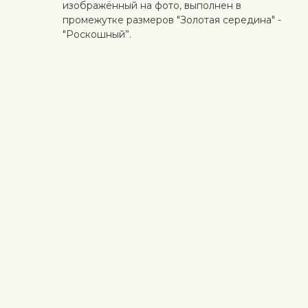
изображённый на фото, выполнен в
промежутке размеров "Золотая середина" -
"Роскошный”.
Идеальный сюрприз
Добавьте к цветам торт ручной работы,
коробку конфет, качественное вино,
органические фрукты, мягкую игрушку или
дизайнерскую открытку с личным
поздравлением. Таким образом, вы можете
сделать сюрприз более личным.
Безопасная доставка
Курьер доставляет получателю цветы и
подарки бесконтактно. Смотрите больше
информации
здесь
.
Когда работа выполнена на высоком уровне и клиент
доволен - для нас самое важное. Если вы хотите исключить
конкретный цветок или растение из букета, напишите это в
строке с инструкциями в корзине. Мы принимаем жалобы на
качество цветов в течение трех дней после доставки.